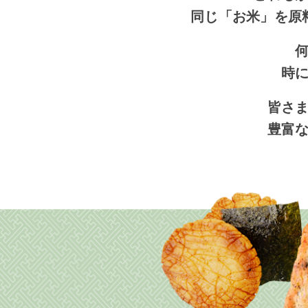
同じ「お米」を原
時
皆さ
豊富