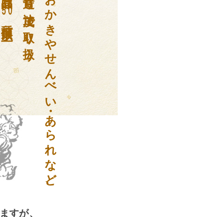
昔造り辻茂で取り扱う
おかきやせんべい・あられなど、
５０
種類以上
ますが、