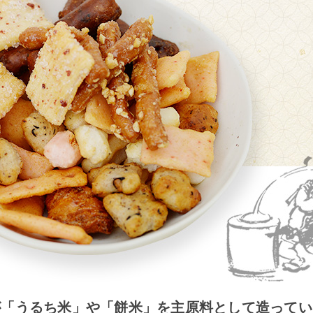
が「うるち米」や「餅米」を
主原料として造ってい