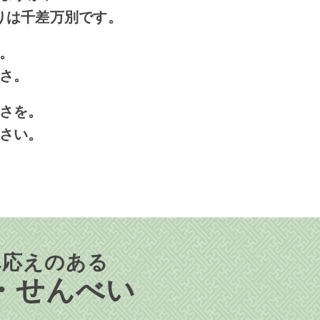
りは千差万別です。
。
さ。
さを。
さい。
べ応えのある
・せんべい