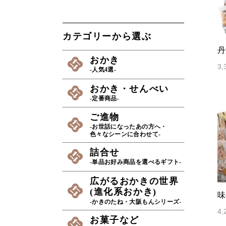
カテゴリーから選ぶ
丹
おかき
3
-人気4選-
おかき・せんべい
-定番商品-
ご進物
-お世話になったあの方へ・
色々なシーンに合わせて-
詰合せ
-単品お好み商品を選べるギフト-
広がるおかきの世界
(進化系おかき)
味
-かきのたね・大阪もんシリーズ-
4
お菓子など