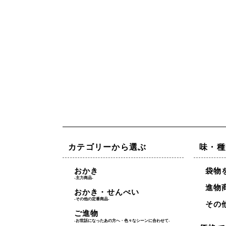
カテゴリーから選ぶ
味・種
おかき
袋物
-主力商品-
進物
おかき・せんべい
-その他の定番商品-
その
ご進物
-お世話になったあの方へ・色々なシーンに合わせて-