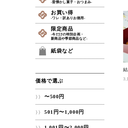
-昔懐かし菓子・おつまみ-
お買い得
-ワレ・訳ありお徳用-
限定商品
-今だけの特別企画・
新商品や季節商品など-
紙袋など
結
3
価格で選ぶ
〜500円
501円〜1,000円
1,001円〜2,000円