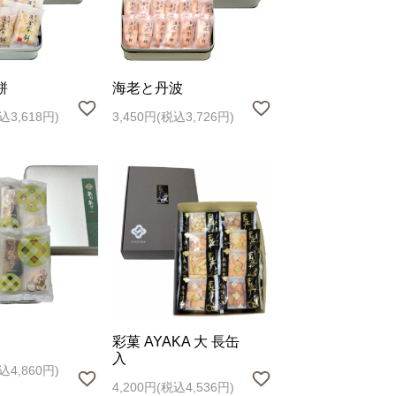
餅
海老と丹波
込3,618円)
3,450円(税込3,726円)
彩菓 AYAKA 大 長缶
入
込4,860円)
4,200円(税込4,536円)