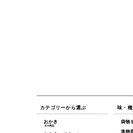
カテゴリーから選ぶ
味・種
おかき
袋物
-主力商品-
進物