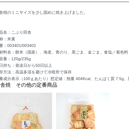
舎焼のミニサイズを少し固めに焼き上げました。
品名：こぶり田舎
称：米菓
番：003401/003402
材料名：餅米（国産）、海老、青のり、黒ごま、金ごま、食塩／着色料
容量：120g/235g
日持ち：発送日から50日以上
存方法：高温多湿を避けて冷暗所で保存
養成分表示（100ｇあたり）想定値：熱量 404Kcal、たんぱく質 7.5g、脂
田舎焼 その他の定番商品