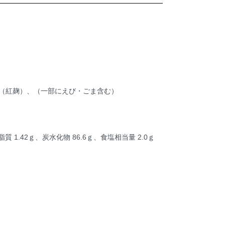
（紅麹）、（一部にえび・ごま含む）
質 1.42ｇ、炭水化物 86.6ｇ、食塩相当量 2.0ｇ