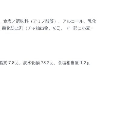
、食塩／調味料（アミノ酸等）、アルコール、乳化
酸化防止剤（チャ抽出物、V.E)、（一部に小麦・
質 7.8ｇ、炭水化物 78.2ｇ、食塩相当量 1.2ｇ