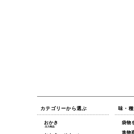
カテゴリーから選ぶ
味・種
おかき
袋物
-主力商品-
進物