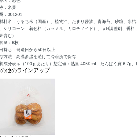
品名：彩色
称：米菓
番：001201
材料名：うるち米（国産）、植物油、たまり醤油、青海苔、砂糖、水飴
、シリコーン、着色料（カラメル、カロチノイド）、ｐH調整剤、香料、
豆含む）
容量：6枚
日持ち：発送日から50日以上
存方法：高温多湿を避けて冷暗所で保存
養成分表示（100ｇあたり）想定値：熱量 405Kcal、たんぱく質 6.7g、脂
その他のラインアップ