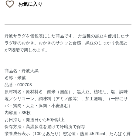
お気に入り
丹波サラダを個包装にした商品です。 丹波種の黒豆を使用したサ
ラダ味のおかき。おかきのサクッと食感、黒豆のしっかり食感と
が2段階で楽しめます。
商品名：丹波大黒
名称：米菓
品番：000703
原材料名：原材料名 餅米（国産）、黒大豆、植物油、塩、調味
塩／シリコーン、調味料（アミノ酸等）、加工澱粉、（一部にサ
バ・鶏肉・大豆・豚肉・小麦含む）
内容量：35枚
お日持ち：発送日から50日以上
保存方法：高温多湿を避けて冷暗所で保存
栄養成分表示（100ｇあたり）想定値：熱量 452Kcal、たんぱく質